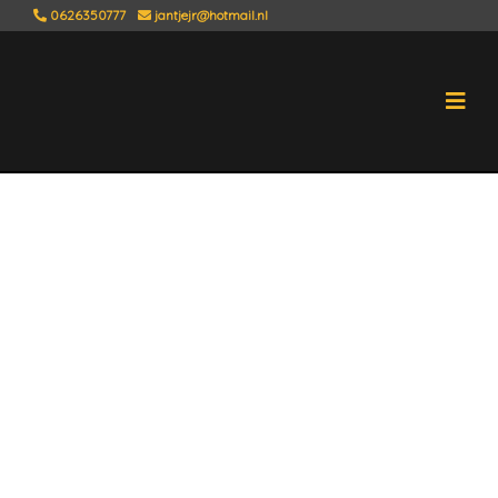
0626350777
jantjejr@hotmail.nl